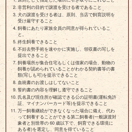
非営利の目的で譲渡を受ける者であること
犬の譲渡を受ける者は、原則、当店で飼育説明を
受け厳守すること
飼養にあたり家族全員の同意が得られているこ
と。
終生飼養できること
不妊去勢手術を速やかに実施し、領収書の写しを
提出できること
飼養場所が集合住宅もしくは借家の場合、動物の
飼養が認められていることがわかる契約書等の書
類(写しも可)を提示できること
血統書のお渡しはしてないこと
誓約書の内容を理解し遵守できること
氏名及び現住所が確認できる公の証明書(運転免許
証、マイナンバーカード等)を提示できること
万一飼養継続ができなくなった場合に備え、代わ
って飼養することができる第二飼養者(一般譲渡対
象者と別世帯の 60 歳以下で、飼育できる環境に
ある者)を選定し、同意を得ていること