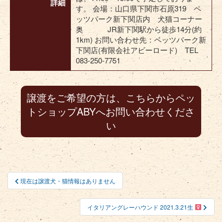
詳細
す。 会場：山口県下関市石原319 ペ
ッツパーク新下関店内 犬猫コーナー
奥 JR新下関駅から徒歩14分(約
1km) お問い合わせ先：ペッツパーク新
下関店(有限会社アビーロード) TEL
083-250-7751
譲渡をご希望の方は、こちらからペッ
トショップABYへお問い合わせくださ
い
現在は譲渡犬・猫情報はありません
投稿ナビゲーション
イタリアングレーハウンド 2021.3.21生