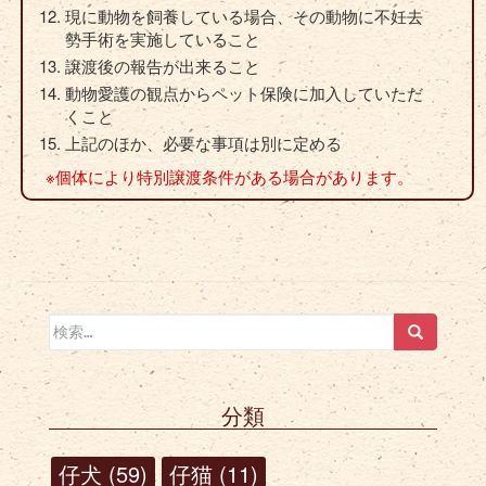
現に動物を飼養している場合、その動物に不妊去
勢手術を実施していること
譲渡後の報告が出来ること
動物愛護の観点からペット保険に加入していただ
くこと
上記のほか、必要な事項は別に定める
※個体により特別譲渡条件がある場合があります。
検索:
分類
仔犬
(59)
仔猫
(11)