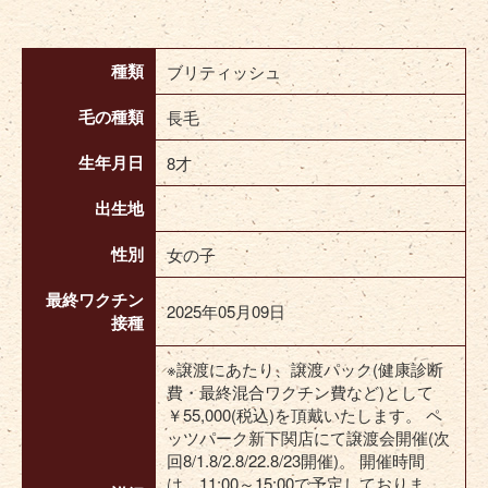
種類
ブリティッシュ
毛の種類
長毛
生年月日
8才
出生地
性別
女の子
最終ワクチン
2025年05月09日
接種
※譲渡にあたり、譲渡パック(健康診断
費・最終混合ワクチン費など)として
￥55,000(税込)を頂戴いたします。 ペ
ッツパーク新下関店にて譲渡会開催(次
回8/1.8/2.8/22.8/23開催)。 開催時間
は、11:00～15:00で予定しておりま